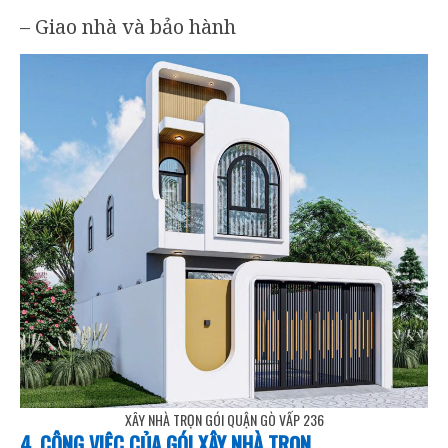
– Giao nhà và bảo hành
XÂY NHÀ TRỌN GÓI QUẬN GÒ VẤP 236
4. CÔNG VIỆC CỦA GÓI XÂY NHÀ TRỌN