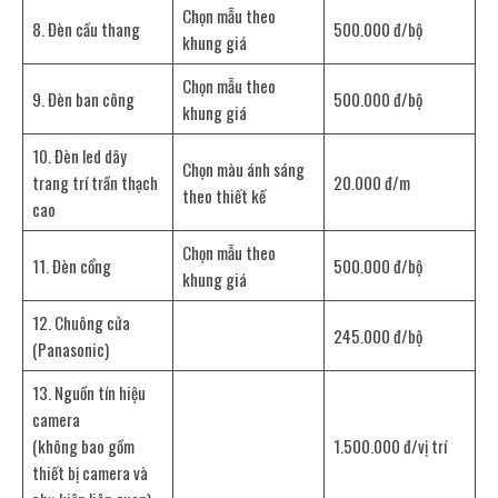
Chọn mẫu theo
8. Đèn cầu thang
500.000 đ/bộ
khung giá
Chọn mẫu theo
9. Đèn ban công
500.000 đ/bộ
khung giá
10. Đèn led dây
Chọn màu ánh sáng
trang trí trần thạch
20.000 đ/m
theo thiết kế
cao
Chọn mẫu theo
11. Đèn cổng
500.000 đ/bộ
khung giá
12. Chuông cửa
245.000 đ/bộ
(Panasonic)
13. Nguồn tín hiệu
camera
(không bao gồm
1.500.000 đ/vị trí
thiết bị camera và