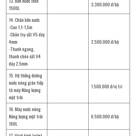
13. Bồn nước inox
3.300.000 đ/bộ
1500L
14. Chân bồn nước
-Cao 1,1-1,5m
-Chân trụ sắt V5 dày
4mm
2.500.000 đ/bộ
-Thanh ngang,
thanh chéo sắt V4
dày 2,5mm
15. Hệ thống đường
nước nóng gián tiếp
1.500.000 đ/vị trí
từ máy Năng lượng
mặt trời
16. Máy nước nóng
Năng lượng mặt trời
6.500.000 đ/bộ
160L
17. Vách kính toilet