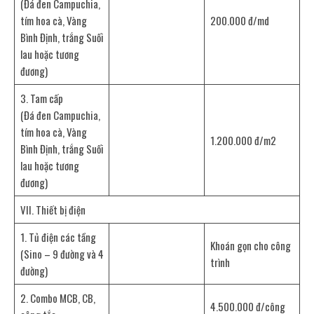
(Đá đen Campuchia,
tím hoa cà, Vàng
200.000 đ/md
Bình Định, trắng Suối
lau hoặc tương
đương)
3. Tam cấp
(Đá đen Campuchia,
tím hoa cà, Vàng
1.200.000 đ/m2
Bình Định, trắng Suối
lau hoặc tương
đương)
VII. Thiết bị điện
1. Tủ điện các tầng
Khoán gọn cho công
(Sino – 9 đường và 4
trình
đường)
2. Combo MCB, CB,
4.500.000 đ/công