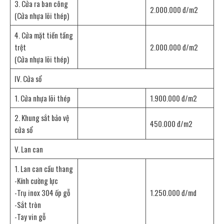
3. Cửa ra ban công
2.000.000 đ/m2
(Cửa nhựa lõi thép)
4. Cửa mặt tiền tầng
trệt
2.000.000 đ/m2
(Cửa nhựa lõi thép)
IV. Cửa sổ
1. Cửa nhựa lõi thép
1.900.000 đ/m2
2. Khung sắt bảo vệ
450.000 đ/m2
cửa sổ
V. Lan can
1. Lan can cầu thang
-Kính cường lực
-Trụ inox 304 ốp gỗ
1.250.000 đ/md
-Sắt tròn
-Tay vin gỗ