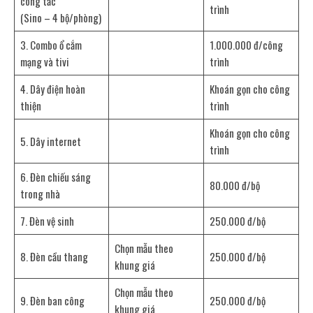
công tắc
trình
(Sino – 4 bộ/phòng)
3. Combo ổ cắm
1.000.000 đ/công
mạng và tivi
trình
4. Dây điện hoàn
Khoán gọn cho công
thiện
trình
Khoán gọn cho công
5. Dây internet
trình
6. Đèn chiếu sáng
80.000 đ/bộ
trong nhà
7. Đèn vệ sinh
250.000 đ/bộ
Chọn mẫu theo
8. Đèn cầu thang
250.000 đ/bộ
khung giá
Chọn mẫu theo
9. Đèn ban công
250.000 đ/bộ
khung giá