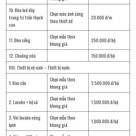
10. Đèn led dây
Chọn màu ánh sáng
trang trí trần thạch
20.000 đ/m
theo thiết kế
cao
Chọn mẫu theo
11. Đèn cổng
250.000 đ/bộ
khung giá
12. Chuông cửa
150.000 đ/bộ
VIII. Thiết bị vệ sinh – Thiết bị nước
Chọn mẫu theo
1. Bàn cầu
3.500.000 đ/bộ
khung giá
Chọn mẫu theo
2. Lavabo + bộ xả
1.500.000 đ/bộ
khung giá
3. Vòi lavabo nóng
Chọn mẫu theo
1.000.000 đ/bộ
lạnh
khung giá