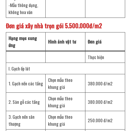
-Mẫu thông dụng,
không hoa văn
Đơn giá xây nhà trọn gói 5.500.000đ/m2
Hạng mục cung
Hình ảnh vật tư
Đơn giá
ứng
Thực hiện
I. Gạch ốp lát
Chọn mẫu theo
1. Gạch nền các tầng
380.000 đ/m2
khung giá
Chọn mẫu theo
2. Sàn gỗ các tầng
380.000 đ/m2
khung giá
3. Gạch nền sân
Chọn mẫu theo
250.000 đ/m2
thượng
khung giá