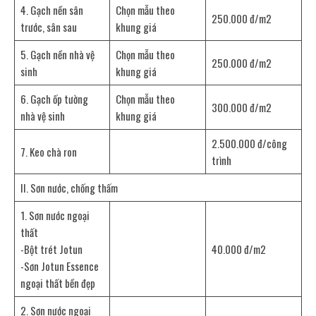
4. Gạch nền sân
Chọn mẫu theo
250.000 đ/m2
trước, sân sau
khung giá
5. Gạch nền nhà vệ
Chọn mẫu theo
250.000 đ/m2
sinh
khung giá
6. Gạch ốp tường
Chọn mẫu theo
300.000 đ/m2
nhà vệ sinh
khung giá
2.500.000 đ/công
7. Keo chà ron
trình
II. Sơn nước, chống thấm
1. Sơn nước ngoại
thất
-Bột trét Jotun
40.000 đ/m2
-Sơn Jotun Essence
ngoại thất bền đẹp
2. Sơn nước ngoại