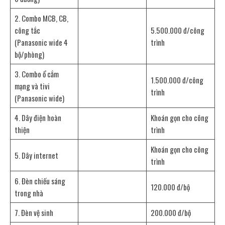
2. Combo MCB, CB,
công tắc
5.500.000 đ/công
(Panasonic wide 4
trình
bộ/phòng)
3. Combo ổ cắm
1.500.000 đ/công
mạng và tivi
trình
(Panasonic wide)
4. Dây điện hoàn
Khoán gọn cho công
thiện
trình
Khoán gọn cho công
5. Dây internet
trình
6. Đèn chiếu sáng
120.000 đ/bộ
trong nhà
7. Đèn vệ sinh
200.000 đ/bộ