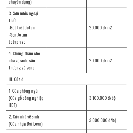
chuyên dụng)
3. Sơn nước ngoại
thất
-Bột trét Joton
20.000 đ/m2
-Sơn Jotun
Jotaplast
4. Chống thấm cho
nhà vệ sinh, sân
20.000 đ/m2
thượng và seno
III. Cửa đi
1. Cửa phòng ngủ
(Cửa gỗ công nghiệp
3.100.000 đ/bộ
HDF)
2. Cửa nhà vệ sinh
3.000.000 đ/bộ
(Cửa nhựa Đài Loan)