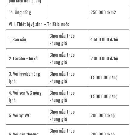
phụ kiện liên quan)
14. Ống đồng
250.000 đ/m2
VIII. Thiết bị vệ sinh – Thiết bị nước
Chọn mẫu theo
1. Bàn cầu
4.500.000 đ/bộ
khung giá
Chọn mẫu theo
2. Lavabo + bộ xả
2.000.000 đ/bộ
khung giá
3. Vòi lavabo nóng
Chọn mẫu theo
1.500.000 đ/bộ
lạnh
khung giá
4. Vòi sen WC nóng
Chọn mẫu theo
1.500.000 đ/bộ
lạnh
khung giá
Chọn mẫu theo
5. Vòi xịt WC
200.000 đ/bộ
khung giá
Chọn mẫu theo
6. Vòi sân thượng
200.000 đ/bộ