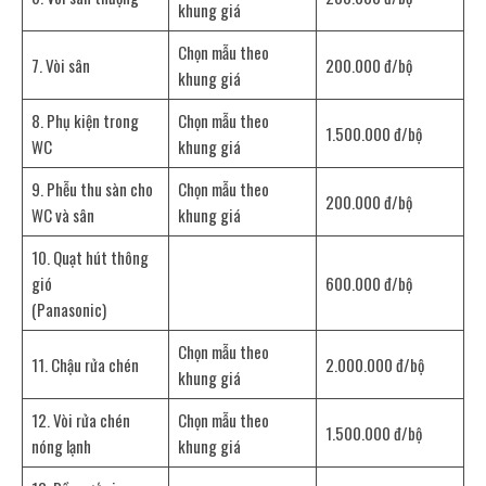
khung giá
Chọn mẫu theo
7. Vòi sân
200.000 đ/bộ
khung giá
8. Phụ kiện trong
Chọn mẫu theo
1.500.000 đ/bộ
WC
khung giá
9. Phễu thu sàn cho
Chọn mẫu theo
200.000 đ/bộ
WC và sân
khung giá
10. Quạt hút thông
gió
600.000 đ/bộ
(Panasonic)
Chọn mẫu theo
11. Chậu rửa chén
2.000.000 đ/bộ
khung giá
12. Vòi rửa chén
Chọn mẫu theo
1.500.000 đ/bộ
nóng lạnh
khung giá