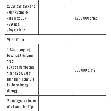
2. Lan can ban công
-Kính cường lực
-Trụ inox 304
1.250.000 đ/md
-Sắt hộp
-Tay vịn inox
VI. Đá Granit
1. Cầu thang, mặt
bếp, mặt tiền tầng
trệt
(Đá đen Campuchia,
950.000 đ/m2
tím hoa cà, Vàng
Bình Định, hồng Gia
Lai hoặc tương
đương)
2. Len ngạch cửa, len
cầu thang, len bếp