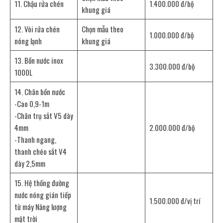
11. Chậu rửa chén
1.400.000 đ/bộ
khung giá
12. Vòi rửa chén
Chọn mẫu theo
1.000.000 đ/bộ
nóng lạnh
khung giá
13. Bồn nước inox
3.300.000 đ/bộ
1000L
14. Chân bồn nước
-Cao 0,9-1m
-Chân trụ sắt V5 dày
4mm
2.000.000 đ/bộ
-Thanh ngang,
thanh chéo sắt V4
dày 2,5mm
15. Hệ thống đường
nước nóng gián tiếp
1.500.000 đ/vị trí
từ máy Năng lượng
mặt trời