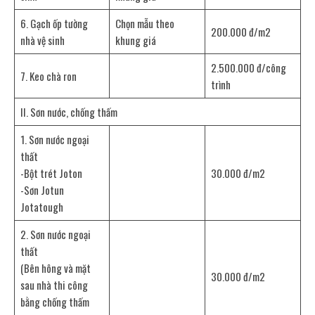
6. Gạch ốp tường
Chọn mẫu theo
200.000 đ/m2
nhà vệ sinh
khung giá
2.500.000 đ/công
7. Keo chà ron
trình
II. Sơn nước, chống thấm
1. Sơn nước ngoại
thất
-Bột trét Joton
30.000 đ/m2
-Sơn Jotun
Jotatough
2. Sơn nước ngoại
thất
(Bên hông và mặt
30.000 đ/m2
sau nhà thi công
bằng chống thấm