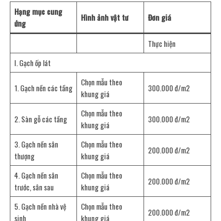
Hạng mục cung
Hình ảnh vật tư
Đơn giá
ứng
Thực hiện
I. Gạch ốp lát
Chọn mẫu theo
1. Gạch nền các tầng
300.000 đ/m2
khung giá
Chọn mẫu theo
2. Sàn gỗ các tầng
300.000 đ/m2
khung giá
3. Gạch nền sân
Chọn mẫu theo
200.000 đ/m2
thượng
khung giá
4. Gạch nền sân
Chọn mẫu theo
200.000 đ/m2
trước, sân sau
khung giá
5. Gạch nền nhà vệ
Chọn mẫu theo
200.000 đ/m2
sinh
khung giá