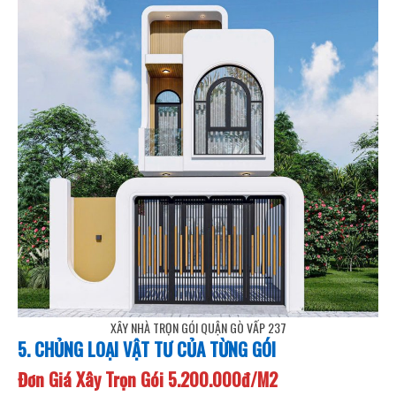
XÂY NHÀ TRỌN GÓI QUẬN GÒ VẤP 237
5. CHỦNG LOẠI VẬT TƯ CỦA TỪNG GÓI
Đơn Giá Xây Trọn Gói 5.200.000đ/M2