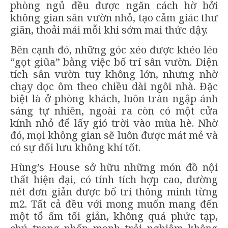
phòng ngủ đều được ngăn cách hờ bởi
không gian sân vườn nhỏ, tạo cảm giác thư
giãn, thoải mái mỗi khi sớm mai thức dậy.
Bên cạnh đó, những góc xéo được khéo léo
“gọt giũa” bằng việc bố trí sân vườn. Diện
tích sân vườn tuy không lớn, nhưng nhờ
chạy dọc ôm theo chiều dài ngôi nhà. Đặc
biệt là ở phòng khách, luôn tràn ngập ánh
sáng tự nhiên, ngoài ra còn có một cửa
kính nhỏ để lấy gió trời vào mùa hè. Nhờ
đó, mọi không gian sẽ luôn được mát mẻ và
có sự đối lưu không khí tốt.
Hùng’s House sở hữu những món đồ nội
thất hiện đại, có tính tích hợp cao, đường
nét đơn giản được bố trí thông minh từng
m2. Tất cả đều với mong muốn mang đến
một tổ ấm tối giản, không quá phức tạp,