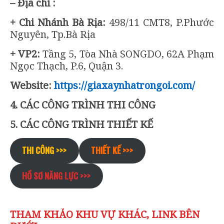
– Địa chỉ :
+ Chi Nhánh Bà Rịa:
498/11 CMT8, P.Phước
Nguyên, Tp.Bà Rịa
+ VP2:
Tầng 5, Tòa Nhà SONGDO, 62A Phạm
Ngọc Thạch, P.6, Quận 3.
Website:
https://giaxaynhatrongoi.com/
4. CÁC CÔNG TRÌNH THI CÔNG
5. CÁC CÔNG TRÌNH THIẾT KẾ
THI CÔNG >>>
THIẾT KẾ >>>
HỒ SƠ NĂNG LỰC >>>
THAM KHẢO KHU VỰ KHÁC, LINK BÊN