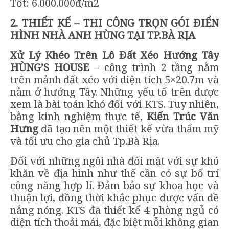
Tốt: 6.000.000đ/m2
2. THIẾT KẾ – THI CÔNG TRỌN GÓI ĐIỂN
HÌNH NHÀ ANH HÙNG TẠI TP.BÀ RỊA
Xử Lý Khéo Trên Lô Đất Xéo Hướng Tây
HÙNG’S HOUSE
– công trình 2 tầng nằm
trên mảnh đất xéo với diện tích 5×20.7m và
nằm ở hướng Tây. Những yếu tố trên được
xem là bài toán khó đối với KTS. Tuy nhiên,
bằng kinh nghiệm thực tế,
Kiến Trúc Văn
Hưng
đã tạo nên một thiết kế vừa thẩm mỹ
và tối ưu cho gia chủ Tp.Bà Rịa.
Đối với những ngôi nhà đối mặt với sự khó
khăn về địa hình như thế cần có sự bố trí
công năng hợp lí. Đảm bảo sự khoa học và
thuận lợi, đồng thời khắc phục được vấn đề
nắng nóng. KTS đã thiết kế 4 phòng ngủ có
diện tích thoải mái, đặc biệt mỗi không gian