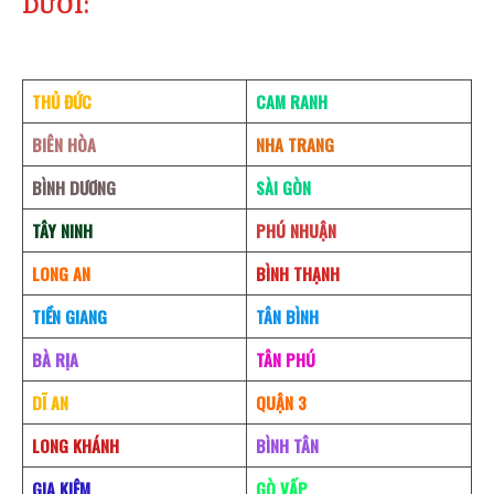
DƯỚI:
THỦ ĐỨC
CAM RANH
BIÊN HÒA
NHA TRANG
BÌNH DƯƠNG
SÀI GÒN
TÂY NINH
PHÚ NHUẬN
LONG AN
BÌNH THẠNH
TIỀN GIANG
TÂN BÌNH
BÀ RỊA
TÂN PHÚ
DĨ AN
QUẬN 3
LONG KHÁNH
BÌNH TÂN
GIA KIỆM
GÒ VẤP