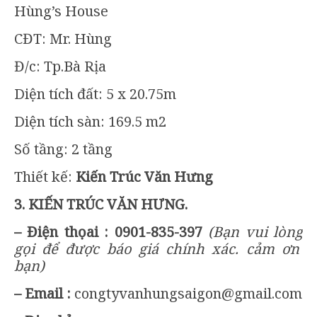
Hùng’s House
CĐT: Mr. Hùng
Đ/c: Tp.Bà Rịa
Diện tích đất: 5 x 20.75m
Diện tích sàn: 169.5 m2
Số tầng: 2 tầng
Thiết kế:
Kiến Trúc Văn Hưng
3
.
KIẾN TRÚC VĂN HƯNG
.
– Điện thọai :
0901-835-397
(
B
ạn
vui lòng
gọi để được báo giá chính xác. cảm ơn
bạn)
– Email :
congtyvanhungsaigon@gmail.com