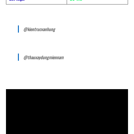
@kientrucvanhung
@thauxaydungmiennam