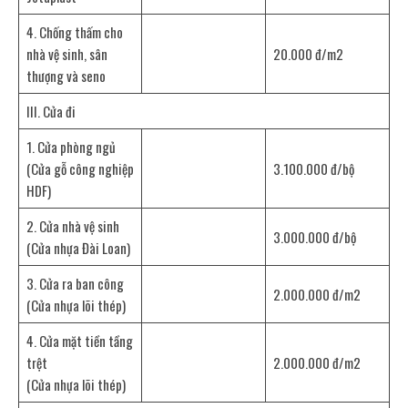
4. Chống thấm cho
nhà vệ sinh, sân
20.000 đ/m2
thượng và seno
III. Cửa đi
1. Cửa phòng ngủ
(Cửa gỗ công nghiệp
3.100.000 đ/bộ
HDF)
2. Cửa nhà vệ sinh
3.000.000 đ/bộ
(Cửa nhựa Đài Loan)
3. Cửa ra ban công
2.000.000 đ/m2
(Cửa nhựa lõi thép)
4. Cửa mặt tiền tầng
trệt
2.000.000 đ/m2
(Cửa nhựa lõi thép)