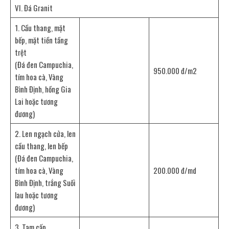
VI. Đá Granit
1. Cầu thang, mặt
bếp, mặt tiền tầng
trệt
(Đá đen Campuchia,
950.000 đ/m2
tím hoa cà, Vàng
Bình Định, hồng Gia
Lai hoặc tương
đương)
2. Len ngạch cửa, len
cầu thang, len bếp
(Đá đen Campuchia,
tím hoa cà, Vàng
200.000 đ/md
Bình Định, trắng Suối
lau hoặc tương
đương)
3. Tam cấp