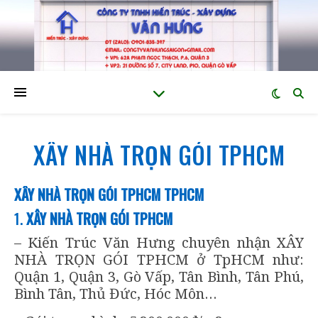
XÂY NHÀ TRỌN GÓI TPHCM
XÂY NHÀ TRỌN GÓI TPHCM TPHCM
1.
XÂY NHÀ TRỌN GÓI TPHCM
– Kiến Trúc Văn Hưng chuyên nhận XÂY
NHÀ TRỌN GÓI TPHCM ở TpHCM như:
Quận 1, Quận 3, Gò Vấp, Tân Bình, Tân Phú,
Bình Tân, Thủ Đức, Hóc Môn…