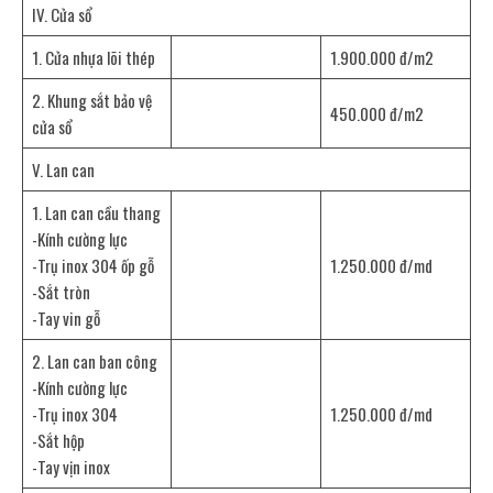
IV. Cửa sổ
1. Cửa nhựa lõi thép
1.900.000 đ/m2
2. Khung sắt bảo vệ
450.000 đ/m2
cửa sổ
V. Lan can
1. Lan can cầu thang
-Kính cường lực
-Trụ inox 304 ốp gỗ
1.250.000 đ/md
-Sắt tròn
-Tay vin gỗ
2. Lan can ban công
-Kính cường lực
-Trụ inox 304
1.250.000 đ/md
-Sắt hộp
-Tay vịn inox