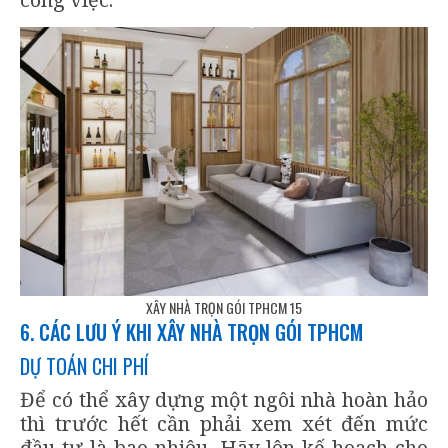
XÂY NHÀ TRỌN GÓI TPHCM 15
6. CÁC LƯU Ý KHI XÂY NHÀ TRỌN GÓI TPHCM
DỰ TOÁN CHI PHÍ
Để có thể xây dựng một ngôi nhà hoàn hảo
thì trước hết cần phải xem xét đến mức
đầu tư là bao nhiêu. Hãy lên kế hoạch cho