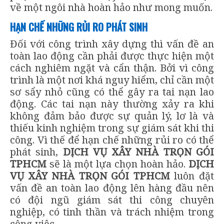
về một ngôi nhà hoàn hảo như mong muốn.
HẠN CHẾ NHỮNG RỦI RO PHÁT SINH
Đối với công trình xây dựng thì vấn đề an
toàn lao động cần phải được thực hiện một
cách nghiêm ngặt và cẩn thận. Bởi vì công
trình là một nơi khá nguy hiểm, chỉ cần một
sơ sẩy nhỏ cũng có thể gây ra tai nạn lao
động. Các tai nạn này thường xảy ra khi
không đảm bảo được sự quản lý, lơ là và
thiếu kinh nghiệm trong sự giám sát khi thi
công. Vì thế để hạn chế những rủi ro có thể
phát sinh,
DỊCH VỤ XÂY NHÀ TRỌN GÓI
TPHCM
sẽ là một lựa chọn hoàn hảo.
DỊCH
VỤ XÂY NHÀ TRỌN GÓI TPHCM
luôn đặt
vấn đề an toàn lao động lên hàng đầu nên
có đội ngũ giám sát thi công chuyên
nghiệp, có tinh thần và trách nhiệm trong
công việc.