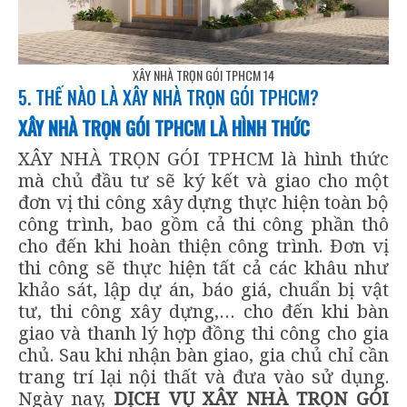
XÂY NHÀ TRỌN GÓI TPHCM 14
5. THẾ NÀO LÀ XÂY NHÀ TRỌN GÓI TPHCM?
XÂY NHÀ TRỌN GÓI TPHCM LÀ HÌNH THỨC
XÂY NHÀ TRỌN GÓI TPHCM là hình thức
mà chủ đầu tư sẽ ký kết và giao cho một
đơn vị thi công xây dựng thực hiện toàn bộ
công trình, bao gồm cả thi công phần thô
cho đến khi hoàn thiện công trình. Đơn vị
thi công sẽ thực hiện tất cả các khâu như
khảo sát, lập dự án, báo giá, chuẩn bị vật
tư, thi công xây dựng,… cho đến khi bàn
giao và thanh lý hợp đồng thi công cho gia
chủ. Sau khi nhận bàn giao, gia chủ chỉ cần
trang trí lại nội thất và đưa vào sử dụng.
Ngày nay,
DỊCH VỤ XÂY NHÀ TRỌN GÓI